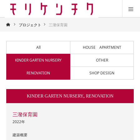
プロジェクト
三潴保育園
All
HOUSE APARTMENT
KINDER GARTEN NURSERY
OTHER
RENOVATION
SHOP DESIGN
KINDER GARTEN NURSERY
,
RENOVATION
三潴保育園
2022年
建築概要