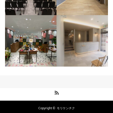
三潴保育園
メモリードホール筑紫野
2022年
美しが丘
2024年
RSS
和銀 福岡三越店
HARADAデンタルクリニ
2021年
ック
Copyright ©
モリケンチク
2021年